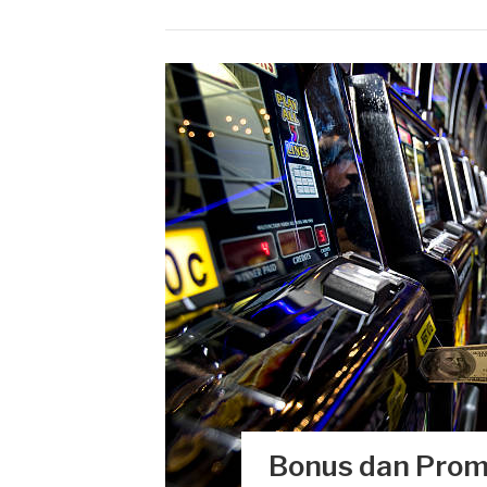
Bonus dan Promo