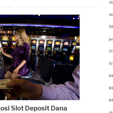
sl
sl
Si
ju
S
S
li
li
li
si Slot Deposit Dana
sl