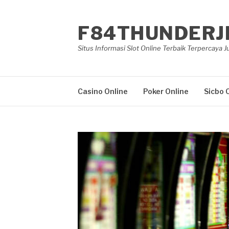
Lompat
ke
F84THUNDERJ
konten
Situs Informasi Slot Online Terbaik Terpercaya J
Casino Online
Poker Online
Sicbo 