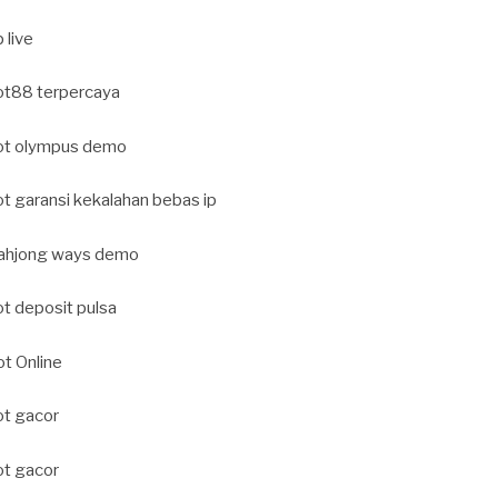
p live
ot88 terpercaya
ot olympus demo
ot garansi kekalahan bebas ip
ahjong ways demo
ot deposit pulsa
ot Online
ot gacor
ot gacor